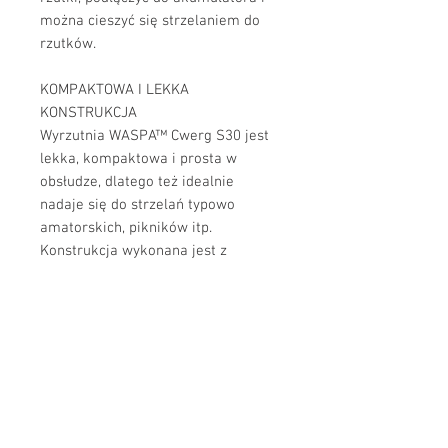
można cieszyć się strzelaniem do
rzutków.
KOMPAKTOWA I LEKKA
KONSTRUKCJA
Wyrzutnia WASPA™ Cwerg S30 jest
lekka, kompaktowa i prosta w
obsłudze, dlatego też idealnie
nadaje się do strzelań typowo
amatorskich, pikników itp.
Konstrukcja wykonana jest z
aluminiowo-stalowych
komponentów malowanych
proszkowo, bądź galwanizowanych.
MOŻLIWOŚĆ REGULACJI DOLOTU I
KĄTA WYRZUTU
Użytkownik ma możliwość
dostosowania odległości, na którą