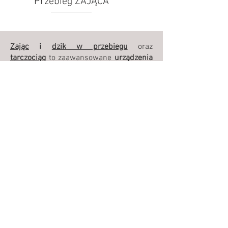
Przebieg ZAJĄCA
Zając
i
dzik w przebiegu
oraz
tarczociąg
to zaawansowane
urządzenia
tarczowe
zaprojektowane z myślą o
realistycznych treningach strzeleckich.
Dzięki
innowacyjnym
rozwiązaniom
technologicznym,
solidnej konstrukcji
i
precyzyjnemu sterowaniu
, produkty te
zapewniają niezawodność,
bezpieczeństwo oraz komfort
użytkowania. Są idealnym wyborem
zarówno dla
profesjonalnych strzelnic
,
jak i dla wymagających
użytkowników
indywidualnych
.
Dzięki swojej trwałości i
zaawansowanym funkcjom przebiegu
dzika i zająca oraz tarczociągów